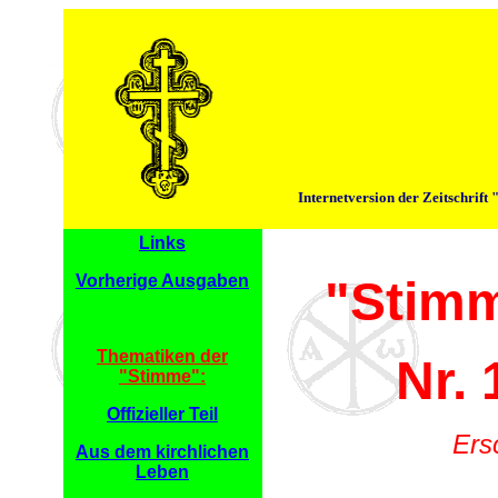
Internetversion der Zeitschrif
Links
Vorherige Ausgaben
"Stimm
Thematiken der
Nr. 
"Stimme":
Offizieller Teil
Ersc
Aus dem kirchlichen
Leben