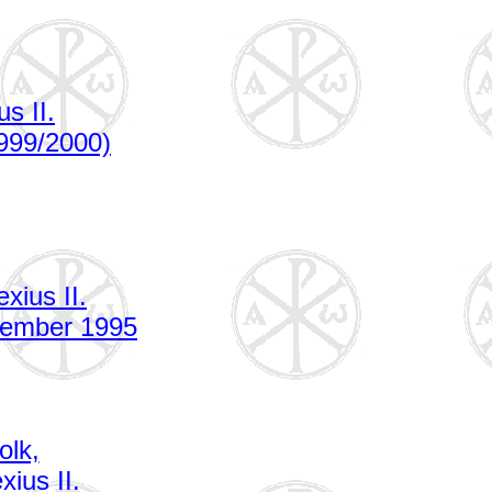
s II.
999/2000)
xius II.
vember 1995
olk,
xius II.