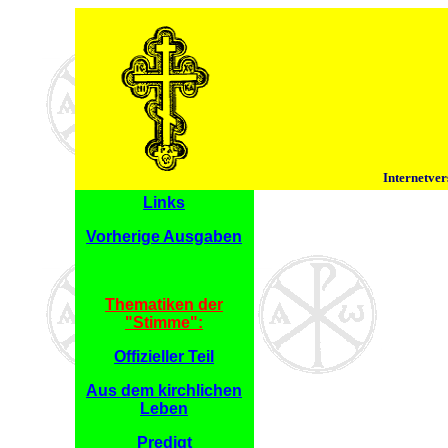
Internetver
Links
Vorherige Ausgaben
Thematiken der
"Stimme":
Offizieller Teil
Aus dem kirchlichen
Leben
Predigt